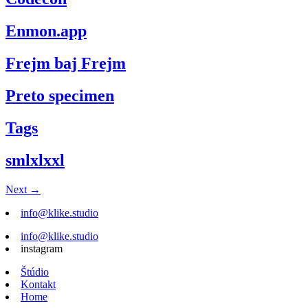
Enmon.app
Frejm baj Frejm
Preto specimen
Tags
smlxlxxl
Next
→
info@klike.studio
info@klike.studio
instagram
Štúdio
Kontakt
Home