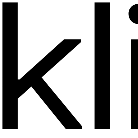
Preskočiť
na
obsah